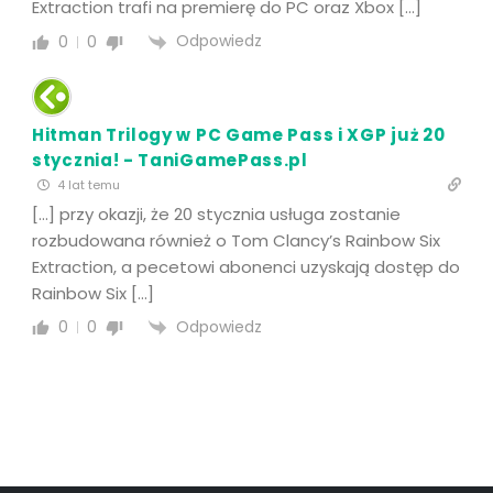
Extraction trafi na premierę do PC oraz Xbox […]
Odpowiedz
0
0
Hitman Trilogy w PC Game Pass i XGP już 20
stycznia! - TaniGamePass.pl
4 lat temu
[…] przy okazji, że 20 stycznia usługa zostanie
rozbudowana również o Tom Clancy’s Rainbow Six
Extraction, a pecetowi abonenci uzyskają dostęp do
Rainbow Six […]
Odpowiedz
0
0