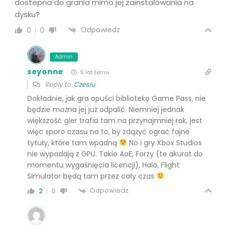
dostepna do grania mimo jej zainstalowania na
dysku?
Odpowiedz
0
0
Admin
seyonne
5 lat temu
Reply to
Czesiu
Dokładnie, jak gra opuści bibliotekę Game Pass, nie
będzie można jej już odpalić. Niemniej jednak
większość gier trafia tam na przynajmniej rok, jest
więc sporo czasu na to, by zdążyć ograć fajne
tytuły, które tam wpadną
No i gry Xbox Studios
nie wypadają z GPU. Takie AoE, Forzy (te akurat do
momentu wygaśnięcia licencji), Halo, Flight
Simulator będą tam przez cały czas
Odpowiedz
2
0