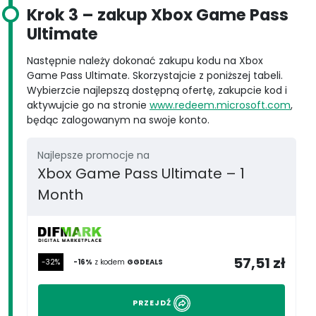
Krok 3
– zakup Xbox Game Pass
Ultimate
Następnie należy dokonać zakupu kodu na Xbox
Game Pass Ultimate. Skorzystajcie z poniższej tabeli.
Wybierzcie najlepszą dostępną ofertę, zakupcie kod i
aktywujcie go na stronie
www.redeem.microsoft.com
,
będąc zalogowanym na swoje konto.
Najlepsze promocje na
Xbox Game Pass Ultimate – 1
Month
57,51 zł
-32%
-16%
z kodem
GGDEALS
PRZEJDŹ