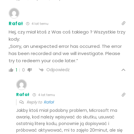
Rafał
4 lat temu
Hej, czy miał ktoś z Was coś takiego ? Wszystkie trzy
kody:
„
Sorry, an unexpected error has occurred. The error
has been recorded and we will investigate. Please
try to redeem your code later.”
Odpowiedz
1
0
Rafał
4 lat temu
Reply to
Rafał
Jakby ktoś miał podobny problem, Microsoft ma
awarię, kod należy wpisywać do skutku, usuwać
ostatnią literę kodu, ponownie ją dopisywać i
próbować aktywować, mi to zajęło 20minut, ale się