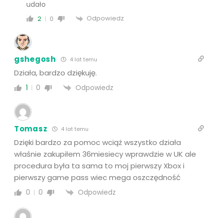
udało
Odpowiedz
2
0
gshegosh
4 lat temu
Działa, bardzo dziękuję.
Odpowiedz
1
0
Tomasz
4 lat temu
Dzięki bardzo za pomoc wciąż wszystko działa
właśnie zakupiłem 36miesiecy wprawdzie w UK ale
procedura była ta sama to moj pierwszy Xbox i
pierwszy game pass wiec mega oszczędność
Odpowiedz
0
0