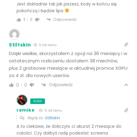
Jest dokładnie tak jak piszesz, kody w końcu się
pokończą i będzie lipa
Odpowiedz
1
0
Stiltskin
5 lat temu
Dzięki wielkie, skorzystałem z opcji na 36 miesięcy i w
ostatecznym rozliczeniu dostałem 38 miechów,
plus 2 gratisowe miesiące w aktualnej promce XGPU
za 4 zł. dla nowych userów.
Odpowiedz
0
0
Autor
remike
5 lat temu
Reply to
Stiltskin
A to ciekawe, że doliczyło ci akurat 2 miesiące do
całości. Czy dałbyś radę podesłać screena