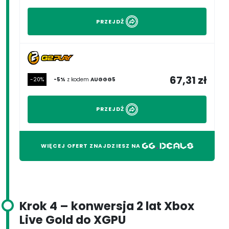
PRZEJDŹ
67,31 zł
-20%
-5%
z kodem
AUGGG5
PRZEJDŹ
WIĘCEJ OFERT ZNAJDZIESZ NA
Krok
4 – konwersja 2 lat Xbox
Live Gold do XGPU