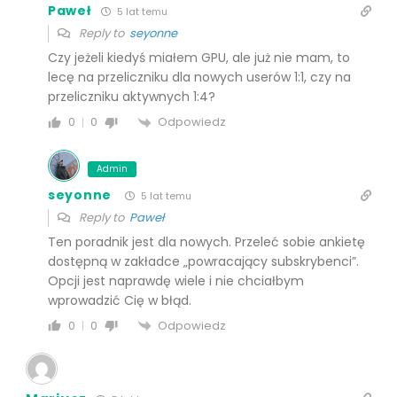
Paweł
5 lat temu
Reply to
seyonne
Czy jeżeli kiedyś miałem GPU, ale już nie mam, to
lecę na przeliczniku dla nowych userów 1:1, czy na
przeliczniku aktywnych 1:4?
Odpowiedz
0
0
Admin
seyonne
5 lat temu
Reply to
Paweł
Ten poradnik jest dla nowych. Przeleć sobie ankietę
dostępną w zakładce „powracający subskrybenci”.
Opcji jest naprawdę wiele i nie chciałbym
wprowadzić Cię w błąd.
Odpowiedz
0
0