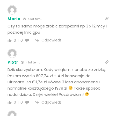
Mario
4 lat temu
Czy to samo moge zrobic zdrapkami np 3 x 12 mcy i
poznoej 1mc gpu
Odpowiedz
0
0
Piotr
4 lat temu
Dziś skorzystałem. Kody wziąłem z eneba ze zniżką.
Razem wyszło 607,74 zł + 4 zł konwersja do
Ultimate. Za 611,74 zł Równe 3 lata abonamentu
normalnie kosztującego 1979 zł
Także sposób
nadal działa. Dzięki wielkie! Pozdrawiam!
Odpowiedz
0
0