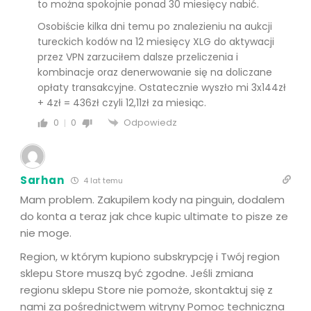
to można spokojnie ponad 30 miesięcy nabić.
Osobiście kilka dni temu po znalezieniu na aukcji
tureckich kodów na 12 miesięcy XLG do aktywacji
przez VPN zarzuciłem dalsze przeliczenia i
kombinacje oraz denerwowanie się na doliczane
opłaty transakcyjne. Ostatecznie wyszło mi 3x144zł
+ 4zł = 436zł czyli 12,11zł za miesiąc.
Odpowiedz
0
0
Sarhan
4 lat temu
Mam problem. Zakupilem kody na pinguin, dodalem
do konta a teraz jak chce kupic ultimate to pisze ze
nie moge.
Region, w którym kupiono subskrypcję i Twój region
sklepu Store muszą być zgodne. Jeśli zmiana
regionu sklepu Store nie pomoże, skontaktuj się z
nami za pośrednictwem witryny Pomoc techniczna