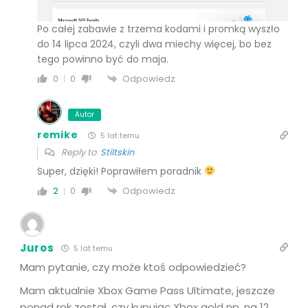
Po całej zabawie z trzema kodami i promką wyszło
do 14 lipca 2024, czyli dwa miechy więcej, bo bez
tego powinno być do maja.
Odpowiedz
0
0
Autor
remike
5 lat temu
Reply to
Stiltskin
Super, dzięki! Poprawiłem poradnik
Odpowiedz
2
0
Juros
5 lat temu
Mam pytanie, czy może ktoś odpowiedzieć?
Mam aktualnie Xbox Game Pass Ultimate, jeszcze
ponad rok został, czy kupując Xbox gold np. na 12