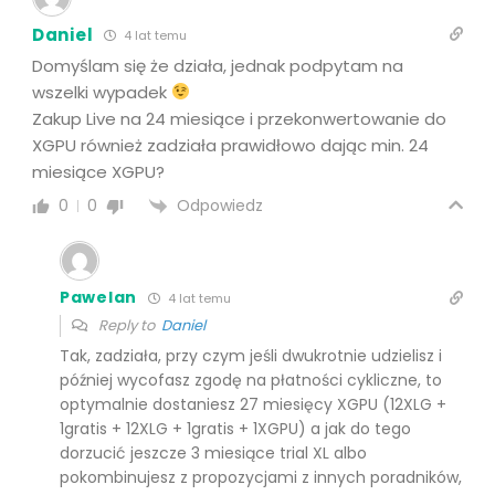
Daniel
4 lat temu
Domyślam się że działa, jednak podpytam na
wszelki wypadek
Zakup Live na 24 miesiące i przekonwertowanie do
XGPU również zadziała prawidłowo dając min. 24
miesiące XGPU?
Odpowiedz
0
0
Pawelan
4 lat temu
Reply to
Daniel
Tak, zadziała, przy czym jeśli dwukrotnie udzielisz i
później wycofasz zgodę na płatności cykliczne, to
optymalnie dostaniesz 27 miesięcy XGPU (12XLG +
1gratis + 12XLG + 1gratis + 1XGPU) a jak do tego
dorzucić jeszcze 3 miesiące trial XL albo
pokombinujesz z propozycjami z innych poradników,