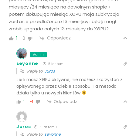
miesięcy /24 miesiące na dowolnym shopie +
potem dokupując miesiąc XGPU moja subkrypcja
zostanie przedłużona o 13 miesięcy i będę mógł
zrobić upgrade całych 13 miesięcy do XGPU?
Odpowiedz
1
0
Admin
seyonne
5 lat temu
Reply to
Juros
Jeśli masz XGPU aktywne, nie możesz skorzystać z
opisywanego przez Ciebie sposobu. Ta metoda
działa tylko u nowych klientów
Odpowiedz
1
-1
Juros
5 lat temu
Reply to
seyonne