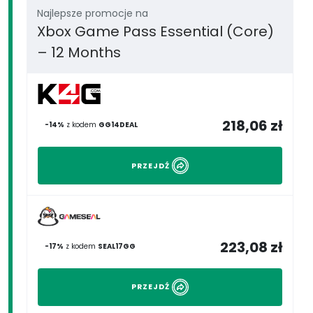
Najlepsze promocje na
Xbox Game Pass Essential (Core)
– 12 Months
218,06 zł
-14%
z kodem
GG14DEAL
PRZEJDŹ
223,08 zł
-17%
z kodem
SEAL17GG
PRZEJDŹ