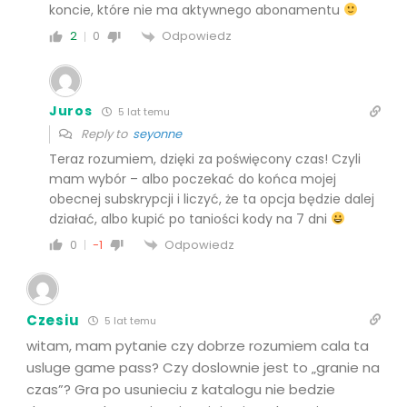
koncie, które nie ma aktywnego abonamentu
Odpowiedz
2
0
Juros
5 lat temu
Reply to
seyonne
Teraz rozumiem, dzięki za poświęcony czas! Czyli
mam wybór – albo poczekać do końca mojej
obecnej subskrypcji i liczyć, że ta opcja będzie dalej
działać, albo kupić po taniości kody na 7 dni
Odpowiedz
0
-1
Czesiu
5 lat temu
witam, mam pytanie czy dobrze rozumiem cala ta
usluge game pass? Czy doslownie jest to „granie na
czas”? Gra po usunieciu z katalogu nie bedzie