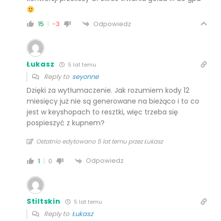
Odpowiedz
15
-3
Łukasz
5 lat temu
Reply to
seyonne
Dzięki za wytłumaczenie. Jak rozumiem kody 12
miesięcy już nie są generowane na bieżąco i to co
jest w keyshopach to resztki, więc trzeba się
pospieszyć z kupnem?
Ostatnio edytowano 5 lat temu przez Łukasz
Odpowiedz
1
0
Stiltskin
5 lat temu
Reply to
Łukasz