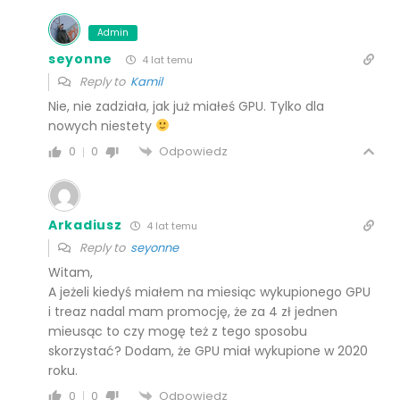
Admin
seyonne
4 lat temu
Reply to
Kamil
Nie, nie zadziała, jak już miałeś GPU. Tylko dla
nowych niestety
Odpowiedz
0
0
Arkadiusz
4 lat temu
Reply to
seyonne
Witam,
A jeżeli kiedyś miałem na miesiąc wykupionego GPU
i treaz nadal mam promocję, że za 4 zł jednen
mieusąc to czy mogę też z tego sposobu
skorzystać? Dodam, że GPU miał wykupione w 2020
roku.
Odpowiedz
0
0