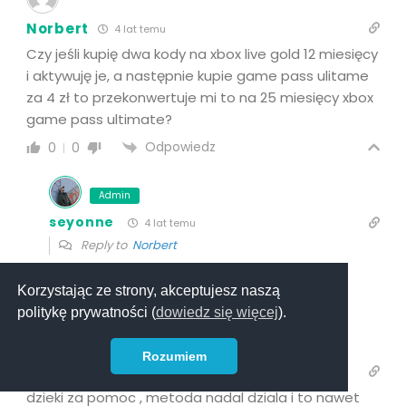
Norbert
4 lat temu
Czy jeśli kupię dwa kody na xbox live gold 12 miesięcy
i aktywuję je, a następnie kupie game pass ulitame
za 4 zł to przekonwertuje mi to na 25 miesięcy xbox
game pass ultimate?
Odpowiedz
0
0
Admin
seyonne
4 lat temu
Reply to
Norbert
Dokładnie
Korzystając ze strony, akceptujesz naszą
Odpowiedz
0
0
politykę prywatności (
dowiedz się więcej
).
Rozumiem
Bazia
4 lat temu
dzieki za pomoc , metoda nadal dziala i to nawet