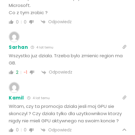
Microsoft.
Co z tym zrobic ?
Odpowiedz
0
0
Sarhan
4 lat temu
Wszystko juz dziala. Trzeba bylo zmienic region ma
GB.
Odpowiedz
2
-1
Kamil
4 lat temu
Witam, czy ta promocja dziala jesli moj GPU sie
skonczyl ? Czy dziala tylko dla uzytkownikow ktorzy
nigdy nie mieli GPU aktywnego na swoim koncie ?
Odpowiedz
0
0