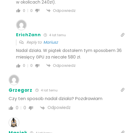
w okolicach 240zł).
Odpowiedz
0
0
ErichZann
4 lat temu
Reply to
Mariusz
Nadal działa. W piątek dostałem tym sposobem 36
miesięcy GPU za niecałe 580 zł.
Odpowiedz
0
0
Grzegorz
4 lat temu
Czy ten sposob nadal dziala? Pozdrawiam
Odpowiedz
0
0
Maciek
4 lat temu