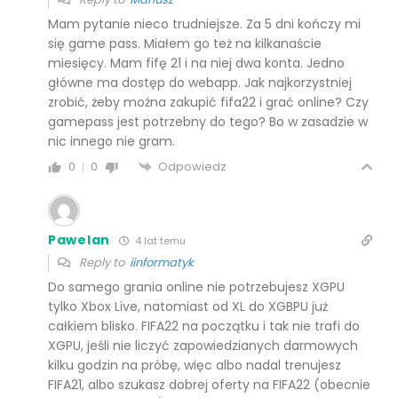
Mam pytanie nieco trudniejsze. Za 5 dni kończy mi
się game pass. Miałem go też na kilkanaście
miesięcy. Mam fifę 21 i na niej dwa konta. Jedno
główne ma dostęp do webapp. Jak najkorzystniej
zrobić, żeby moźna zakupić fifa22 i grać online? Czy
gamepass jest potrzebny do tego? Bo w zasadzie w
nic innego nie gram.
Odpowiedz
0
0
Pawelan
4 lat temu
Reply to
iinformatyk
Do samego grania online nie potrzebujesz XGPU
tylko Xbox Live, natomiast od XL do XGBPU już
całkiem blisko. FIFA22 na początku i tak nie trafi do
XGPU, jeśli nie liczyć zapowiedzianych darmowych
kilku godzin na próbę, więc albo nadal trenujesz
FIFA21, albo szukasz dobrej oferty na FIFA22 (obecnie