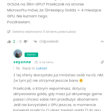
GOLDA na 36m GPU? Przelicznik na stronie
Microsoftu mówi, że 12miesięcy Golda = 4 miesiące
GPU. Nie kumam tego.
Pozdrawiam.
Ostatnio edytowano 5 lat temu przez Łukasz
Odpowiedz
2
0
Admin
seyonne
5 lat temu
Reply to
Łukasz
Z tej oferty skorzystało już mnóstwo osób na ŁG, nikt
(w tym ja) nie otrzymał jeszcze bana
Przelicznik, o którym wspominasz, dotyczy
aktywowania golda, gdy masz już aktywnego game
passa i chcesz sobie nim przedłużyć abonament.
Jeśli nie korzystałeś z GPU jeszcze, w momencie
konwersji przeliczy Ci okres trwania golda 1:1 do gpu