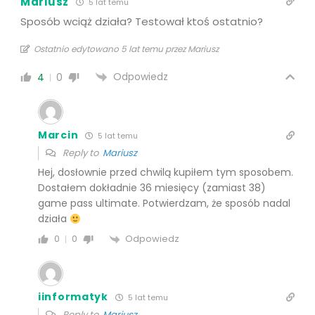
Mariusz
5 lat temu
Sposób wciąż działa? Testował ktoś ostatnio?
Ostatnio edytowano 5 lat temu przez Mariusz
Odpowiedz
4
0
Marcin
5 lat temu
Reply to
Mariusz
Hej, dosłownie przed chwilą kupiłem tym sposobem.
Dostałem dokładnie 36 miesięcy (zamiast 38)
game pass ultimate. Potwierdzam, że sposób nadal
działa
Odpowiedz
0
0
iinformatyk
5 lat temu
Reply to
Mariusz