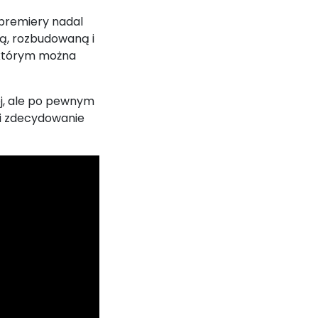
 premiery nadal
cą, rozbudowaną i
 którym można
ej, ale po pewnym
 i zdecydowanie