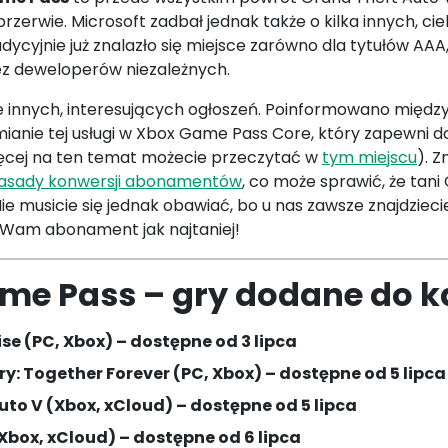
 przerwie. Microsoft zadbał jednak także o kilka innych, ci
ycyjnie już znalazło się miejsce zarówno dla tytułów AAA, j
z deweloperów niezależnych.
e innych, interesujących ogłoszeń. Poinformowano międz
zmianie tej usługi w Xbox Game Pass Core, który zapewni 
ięcej na ten temat możecie przeczytać w
tym miejscu
). 
asady konwersji abonamentów
, co może sprawić, że tan
ie musicie się jednak obawiać, bo u nas zawsze znajdzieci
Wam abonament jak najtaniej!
me Pass – gry dodane do k
se (PC, Xbox) – dostępne od 3 lipca
y: Together Forever (PC, Xbox) – dostępne od 5 lipca
to V (Xbox, xCloud) – dostępne od 5 lipca
 Xbox, xCloud) – dostępne od 6 lipca