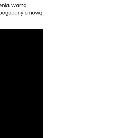
enia. Warto
wzbogacany o nową