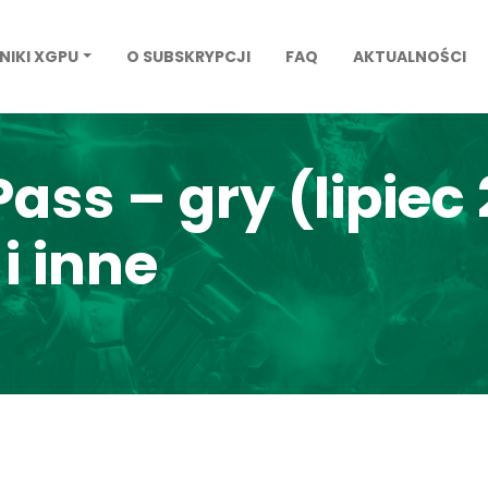
NIKI XGPU
O SUBSKRYPCJI
FAQ
AKTUALNOŚCI
ss – gry (lipiec
i inne