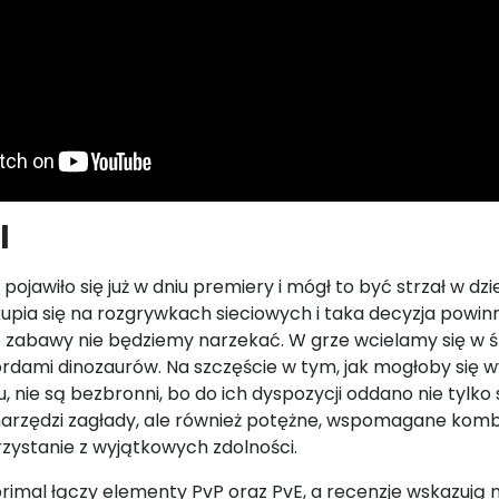
l
pojawiło się już w dniu premiery i mógł to być strzał w dz
pia się na rozgrywkach sieciowych i taka decyzja powinn
 zabawy nie będziemy narzekać. W grze wcielamy się w ś
hordami dinozaurów. Na szczęście w tym, jak mogłoby się
, nie są bezbronni, bo do ich dyspozycji oddano nie tylko
arzędzi zagłady, ale również potężne, wspomagane komb
rzystanie z wyjątkowych zdolności.
mal łączy elementy PvP oraz PvE, a recenzje wskazują na