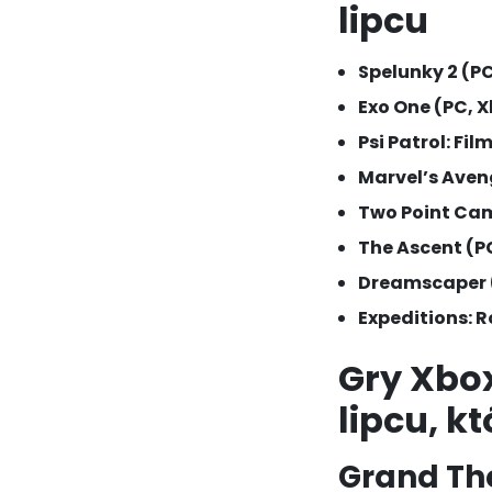
lipcu
Spelunky 2 (PC
Exo One (PC, X
Psi Patrol: Fi
Marvel’s Aveng
Two Point Camp
The Ascent (PC
Dreamscaper (P
Expeditions: R
Gry Xbo
lipcu, k
Grand The