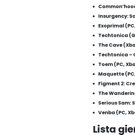
Common’hood (
Insurgency: S
Exoprimal (PC,
Techtonica (G
The Cave (Xbo
Techtonica – 
Toem (PC, Xbo
Maquette (PC,
Figment 2: Cre
The Wandering
Serious Sam: S
Venba (PC, Xbo
Lista gi