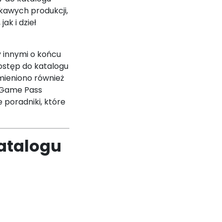
ekawych produkcji,
ak i dzieł
y innymi o końcu
dostęp do katalogu
Zmieniono również
i Game Pass
e poradniki, które
atalogu