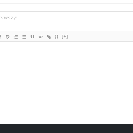
{}
[+]