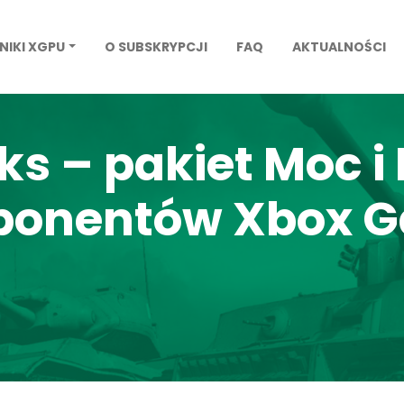
NIKI XGPU
O SUBSKRYPCJI
FAQ
AKTUALNOŚCI
ks – pakiet Moc i
bonentów Xbox 