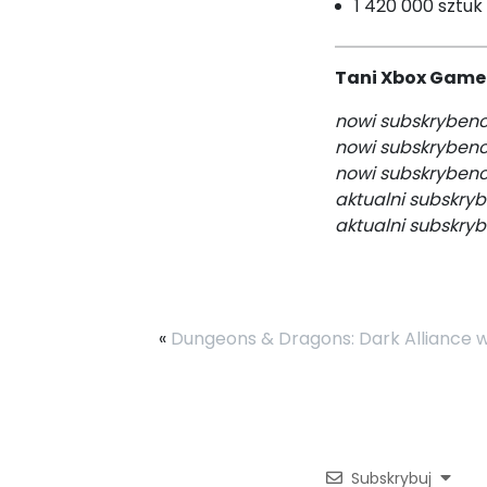
1 420 000 sztuk
Tani Xbox Game
nowi subskrybenc
nowi subskrybenc
nowi subskrybenc
aktualni subskryb
aktualni subskryb
«
Dungeons & Dragons: Dark Alliance 
Subskrybuj