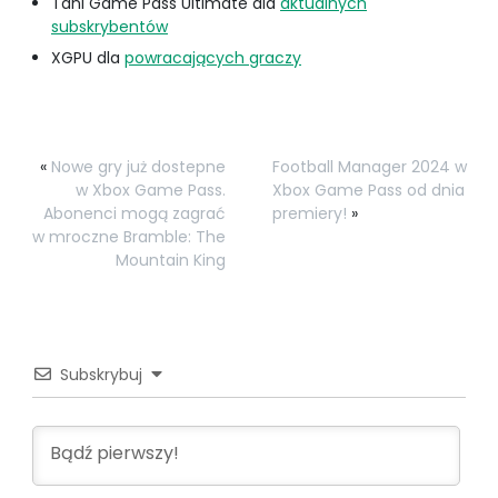
Tani Game Pass Ultimate dla
aktualnych
subskrybentów
XGPU dla
powracających graczy
«
Nowe gry już dostepne
Football Manager 2024 w
w Xbox Game Pass.
Xbox Game Pass od dnia
Abonenci mogą zagrać
premiery!
»
w mroczne Bramble: The
Mountain King
Subskrybuj