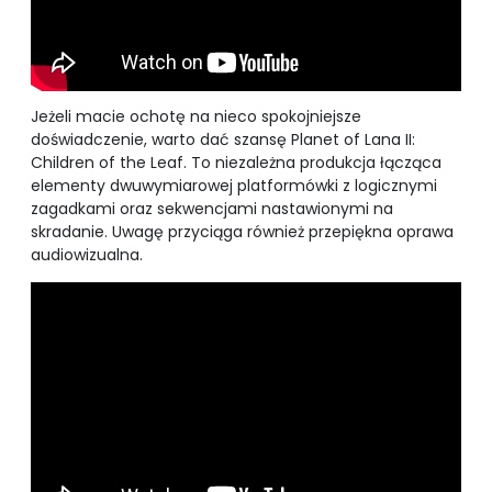
Jeżeli macie ochotę na nieco spokojniejsze
doświadczenie, warto dać szansę Planet of Lana II:
Children of the Leaf. To niezależna produkcja łącząca
elementy dwuwymiarowej platformówki z logicznymi
zagadkami oraz sekwencjami nastawionymi na
skradanie. Uwagę przyciąga również przepiękna oprawa
audiowizualna.