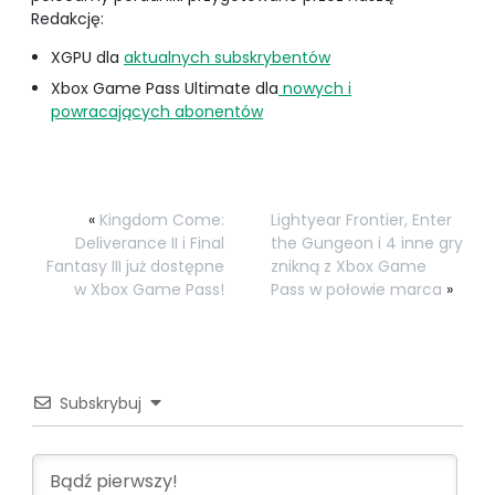
Redakcję:
XGPU dla
aktualnych subskrybentów
Xbox Game Pass Ultimate dla
nowych i
powracających abonentów
«
Kingdom Come:
Lightyear Frontier, Enter
Deliverance II i Final
the Gungeon i 4 inne gry
Fantasy III już dostępne
znikną z Xbox Game
w Xbox Game Pass!
Pass w połowie marca
»
Subskrybuj