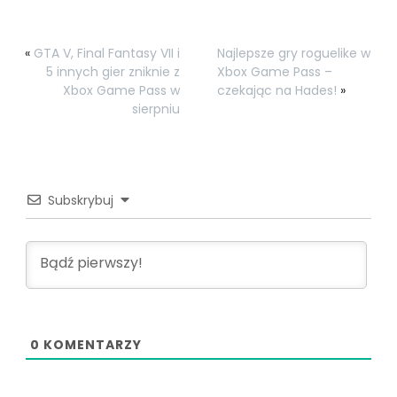
«
GTA V, Final Fantasy VII i
Najlepsze gry roguelike w
5 innych gier zniknie z
Xbox Game Pass –
Xbox Game Pass w
czekając na Hades!
»
sierpniu
Subskrybuj
0
KOMENTARZY