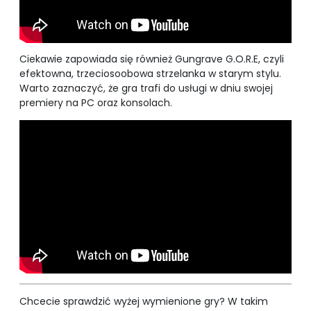
Ciekawie zapowiada się również Gungrave G.O.R.E, czyli
efektowna, trzeciosoobowa strzelanka w starym stylu.
Warto zaznaczyć, że gra trafi do usługi w dniu swojej
premiery na PC oraz konsolach.
Chcecie sprawdzić wyżej wymienione gry? W takim