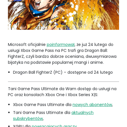
Microsoft oficjalnie
poinformował
, że już 24 lutego do
usługi Xbox Game Pass na PC trafi gra Dragon Ball:
FighterZ, czyli bardzo dobrze oceniana, dwuwymiarowa
bijatyka na podstawie popularnej mangi i anime.
Dragon Ball FighterZ (PC) – dostępne od 24 lutego
Tani Game Pass Ultimate da Wam dostęp do usługi na
PC oraz konsolach Xbox One i Xbox Series X|S:
Xbox Game Pass Ultimate dla
nowych abonentów
,
Tani Game Pass Ultimate dla
aktualnych
subskrybentów
,
XGPU dla
powracających graczy
.