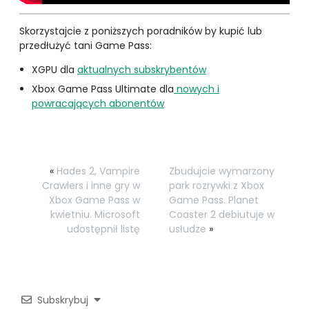
Skorzystajcie z poniższych poradników by kupić lub
przedłużyć tani Game Pass:
XGPU dla
aktualnych subskrybentów
Xbox Game Pass Ultimate dla
nowych i
powracających abonentów
«
Hades 2, Vampire
Zbudujcie wymarzony
Crawlers i inne gry w
park rozrywki z Xbox
Xbox Game Pass w
Game Pass. Planet
kwietniu. Microsoft
Coaster 2 debiutuje w
udostępnił listę
usłudze
»
Subskrybuj