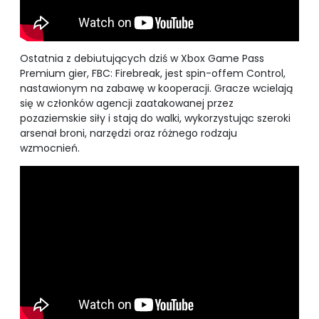
Ostatnia z debiutujących dziś w Xbox Game Pass
Premium gier, FBC: Firebreak, jest spin-offem Control,
nastawionym na zabawę w kooperacji. Gracze wcielają
się w członków agencji zaatakowanej przez
pozaziemskie siły i stają do walki, wykorzystując szeroki
arsenał broni, narzędzi oraz różnego rodzaju
wzmocnień.