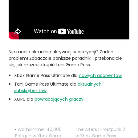
Nie macie aktualnie aktywnej subskrypcji? Żaden
problem! Zobaczcie poniższe poradniki i przekonajcie
się, jak możecie kupić tani Game Pass:
Xbox Game Pass Ultimate dla
nowych abonentów
Tani Game Pass Ultimate dla
aktualnych
subskrybentów
XGPU dla
powracających graczy
«
Warhammer 40,000:
The Alters i Frostpunk 2
Boltgun w Xbox Game
w Xbox Game Pass