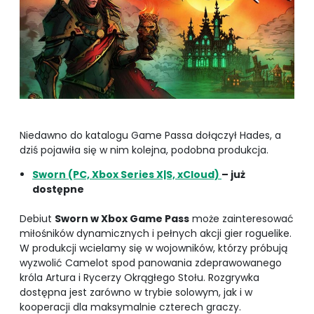
Niedawno do katalogu Game Passa dołączył Hades, a
dziś pojawiła się w nim kolejna, podobna produkcja.
Sworn (PC, Xbox Series X|S, xCloud)
– już
dostępne
Debiut
Sworn w Xbox Game Pass
może zainteresować
miłośników dynamicznych i pełnych akcji gier roguelike.
W produkcji wcielamy się w wojowników, którzy próbują
wyzwolić Camelot spod panowania zdeprawowanego
króla Artura i Rycerzy Okrągłego Stołu. Rozgrywka
dostępna jest zarówno w trybie solowym, jak i w
kooperacji dla maksymalnie czterech graczy.