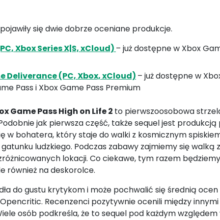
pojawiły się dwie dobrze oceniane produkcje.
 (PC, Xbox Series X|S, xCloud)
– już dostępne w Xbox Gam
Deliverance (PC, Xbox, xCloud)
– już dostępne w Xb
ame Pass i Xbox Game Pass Premium
ox Game Pass High on Life 2
to pierwszoosobowa strzel
dobnie jak pierwsza część, także sequel jest produkcją
ię w bohatera, który staje do walki z kosmicznym spisk
 gatunku ludzkiego. Podczas zabawy zajmiemy się walką 
 zróżnicowanych lokacji. Co ciekawe, tym razem będziemy
ale również na deskorolce.
ła do gustu krytykom i może pochwalić się średnią ocen
 Opencritic. Recenzenci pozytywnie ocenili między innym
iele osób podkreśla, że to sequel pod każdym względem w