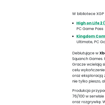
W bibliotece XGP 
High on Life 2
PC Game Pass
Kingdom Come 
Ultimate, PC G
Debiutujące w
Xb
Squanch Games. Po
Gracze wcielają s
celu wykończenie
oraz eksploracją
nie tylko pieszo, 
Produkcja przypad
76/100 w serwisie
oraz rozgrywkę. W