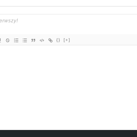
{}
[+]