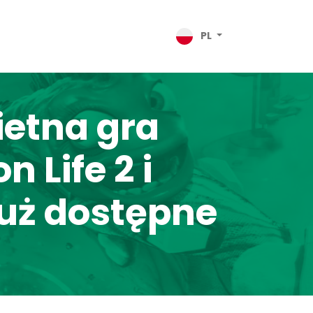
PL
ietna gra
 Life 2 i
uż dostępne