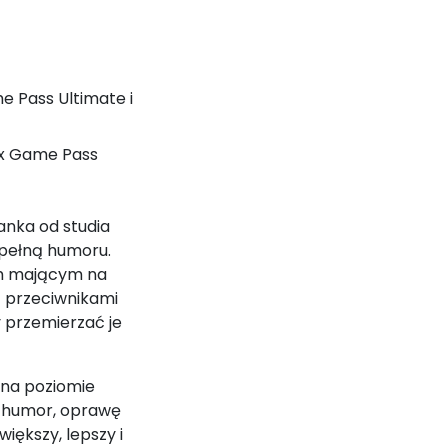
e Pass Ultimate i
ox Game Pass
anka od studia
 pełną humoru.
iem mającym na
z przeciwnikami
 przemierzać je
 na poziomie
i humor, oprawę
iększy, lepszy i