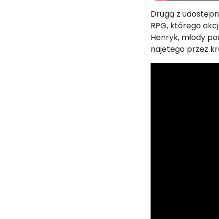
Drugą z udostępni
RPG, którego akcj
Henryk, młody pom
najętego przez k