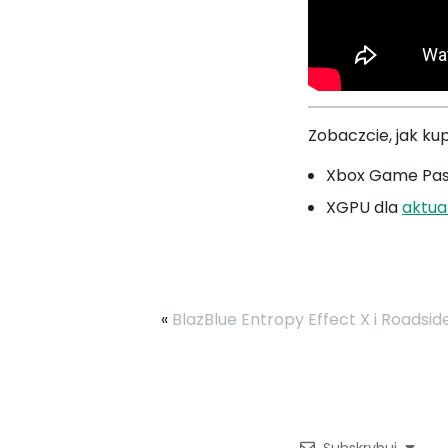
Zobaczcie, jak ku
Xbox Game Pass
XGPU dla
aktua
«
BlazBlue Entropy Effect X i Roadsi