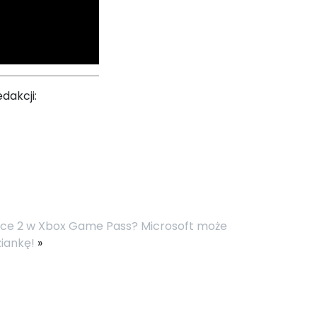
dakcji:
ce 2 w Xbox Game Pass? Microsoft może
iankę!
»