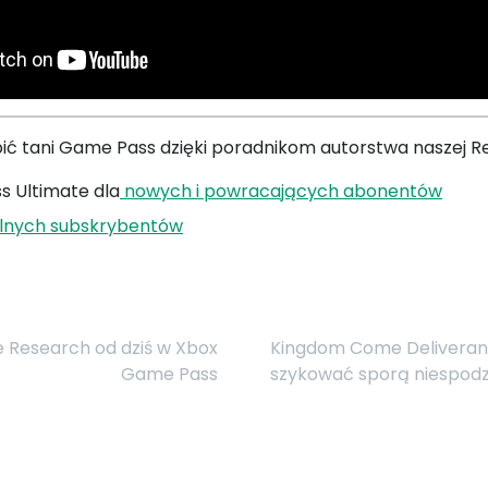
pić tani Game Pass dzięki poradnikom autorstwa naszej Re
 Ultimate dla
nowych i powracających abonentów
lnych subskrybentów
de Research od dziś w Xbox
Kingdom Come Deliveran
Game Pass
szykować sporą niespodz