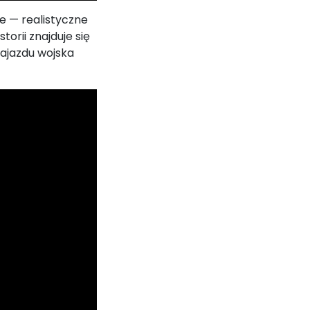
e — realistyczne
rii znajduje się
najazdu wojska