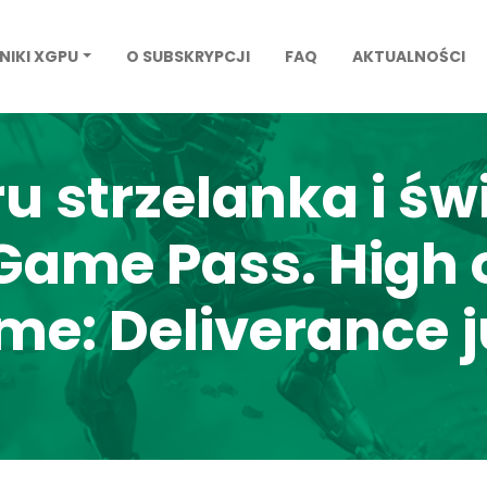
NIKI XGPU
O SUBSKRYPCJI
FAQ
AKTUALNOŚCI
 strzelanka i św
ame Pass. High on
e: Deliverance j