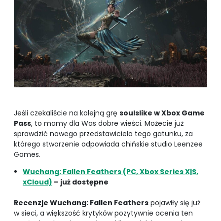
Jeśli czekaliście na kolejną grę
soulslike w Xbox Game
Pass
, to mamy dla Was dobre wieści. Możecie już
sprawdzić nowego przedstawiciela tego gatunku, za
którego stworzenie odpowiada chińskie studio Leenzee
Games.
Wuchang: Fallen Feathers (PC, Xbox Series X|S,
xCloud)
– już dostępne
Recenzje Wuchang: Fallen Feathers
pojawiły się już
w sieci, a większość krytyków pozytywnie ocenia ten