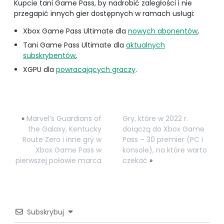
Kupcie tani Game Pass, by nadrobić zaległości i nie
przegapić innych gier dostępnych w ramach usługi:
Xbox Game Pass Ultimate dla
nowych abonentów
,
Tani Game Pass Ultimate dla
aktualnych
subskrybentów
,
XGPU dla
powracających graczy
.
«
Marvel’s Guardians of
Gry, które w 2022 r.
the Galaxy, Kentucky
dołączą do Xbox Game
Route Zero i inne gry w
Pass – 30 premier (PC i
Xbox Game Pass w
konsole), na które warto
pierwszej połowie marca
czekać
»
Subskrybuj