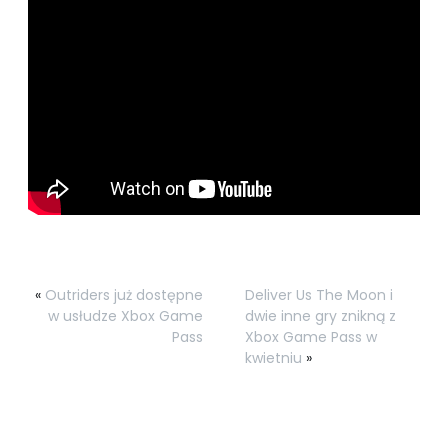
«
Outriders już dostępne
Deliver Us The Moon i
w usłudze Xbox Game
dwie inne gry znikną z
Pass
Xbox Game Pass w
kwietniu
»