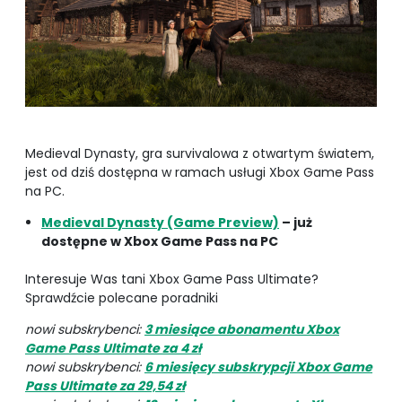
Medieval Dynasty, gra survivalowa z otwartym światem,
jest od dziś dostępna w ramach usługi Xbox Game Pass
na PC.
Medieval Dynasty (Game Preview)
– już
dostępne w Xbox Game Pass na PC
Interesuje Was tani Xbox Game Pass Ultimate?
Sprawdźcie polecane poradniki
nowi subskrybenci:
3 miesiące abonamentu Xbox
Game Pass Ultimate za 4 zł
nowi subskrybenci:
6 miesięcy subskrypcji Xbox Game
Pass Ultimate za 29,54 zł