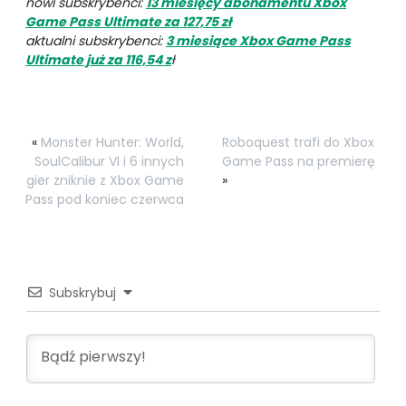
nowi subskrybenci:
13 miesięcy abonamentu Xbox
Game Pass Ultimate za 127,75 zł
aktualni subskrybenci:
3 miesiące Xbox Game Pass
Ultimate już za 116,54 z
ł
«
Monster Hunter: World,
Roboquest trafi do Xbox
SoulCalibur VI i 6 innych
Game Pass na premierę
gier zniknie z Xbox Game
»
Pass pod koniec czerwca
Subskrybuj