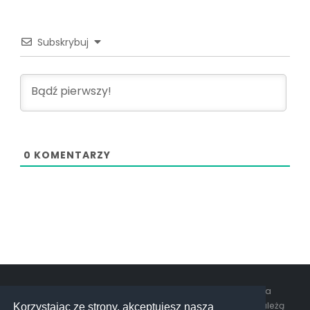
Subskrybuj
0
KOMENTARZY
© Copyrights. 2026 Tani Game Pass. Wszystkie prawa
zastrzeżone. Wszystkie umieszczone znaki towarowe należą
Korzystając ze strony, akceptujesz naszą