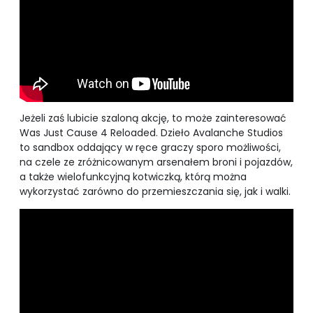
Jeżeli zaś lubicie szaloną akcję, to może zainteresować
Was Just Cause 4 Reloaded. Dzieło Avalanche Studios
to sandbox oddający w ręce graczy sporo możliwości,
na czele ze zróżnicowanym arsenałem broni i pojazdów,
a także wielofunkcyjną kotwiczką, którą można
wykorzystać zarówno do przemieszczania się, jak i walki.