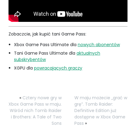
Zobaczcie, jak kupić tani Game Pass:
Xbox Game Pass Ultimate dla
nowych abonentów
Tani Game Pass Ultimate dla
aktualnych
subskrybentów
XGPU dla
powracających graczy
«
Cztery nowe gry w
W maju możecie „grać w
Xbox Game Pass w maju.
grę”. Tomb Raider:
Wśród nich Tomb Raider
Definitive Edition już
i Brothers: A Tale of Two
dostępne w Xbox Game
Sons
Pass
»